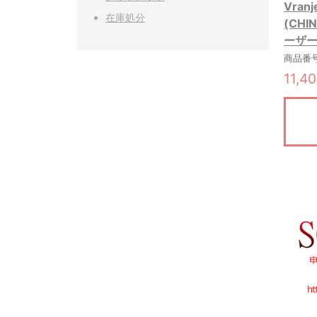
Vran
在庫処分
(CHI
ーザー 
商品番号:
11,4