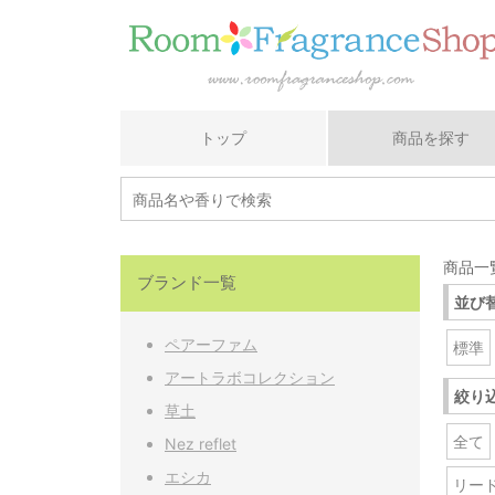
トップ
商品を探す
商品一覧
ブランド一覧
並び
ペアーファム
標準
アートラボコレクション
絞り
草土
全て
Nez reflet
エシカ
リード