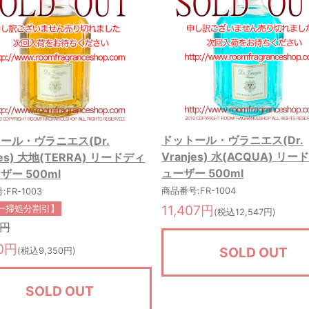
ドットール・ヴラニエス(Dr.
ール・ヴラニエス(Dr.
Vranjes) 水(ACQUA) リ
jes) 大地(TERRA) リードディ
ューザー 500ml
ザー 500ml
商品番号:FR-1004
FR-1003
11,407円
一掃処分割引】
(税込12,547円)
7円
00円
SOLD OUT
(税込9,350円)
SOLD OUT