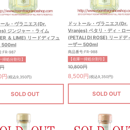
ドットール・ヴラニエス(Dr.
ール・ヴラニエス(Dr.
Vranjes) ペタリ・ディ・ロ
njes) ジンジャー・ライム
(PETALI DI ROSE) リード
GER ＆ LIME) リードディフュ
ーザー 500ml
500ml
商品番号:FR-988
FR-987
【在庫一掃処分割引】
一掃処分割引】
10,800円
7円
8,500円
00円
(税込9,350円)
(税込9,350円)
SOLD OUT
SOLD OUT