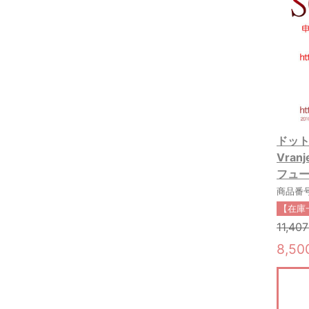
ドット
Vran
フュー
商品番号:
【在庫
11,40
8,5