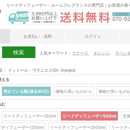
リードディフューザー・ルームフレグランスの専門店｜お部屋の香
会員登録
070-9
お支払い・送料
ログイン
検索
人気キーワード：
リナーリ
、
オレンジ
、
ラベン
： ドットール・ヴラニエス(Dr. Vranjes)
替える
売れている順(過去90日)
価格の高いものから
価格の安いもの
込む
リードディフューザー250ml
リードディフューザー500ml
交
ディフューザー1250ml
リードディフューザー2500ml
リードディ