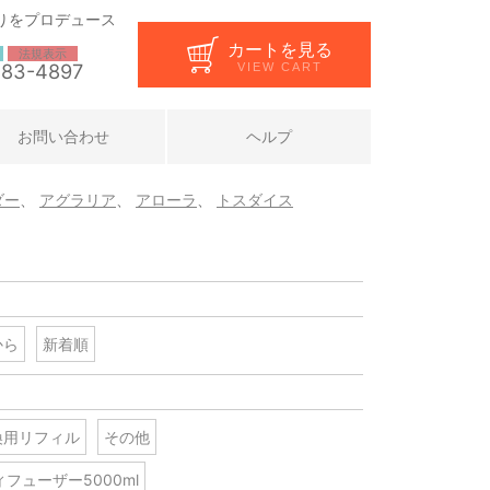
りをプロデュース
カートを見る
法規表示
283-4897
VIEW CART
お問い合わせ
ヘルプ
ダー
、
アグラリア
、
アローラ
、
トスダイス
から
新着順
換用リフィル
その他
フューザー5000ml