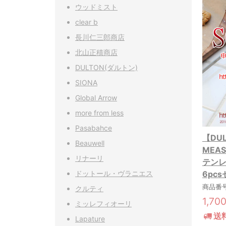
ウッドミスト
clear b
長川仁三郎商店
北山正積商店
DULTON(ダルトン)
SIONA
Global Arrow
more from less
Pasabahce
【DU
Beauwell
MEAS
リナーリ
テン
ドットール・ヴラニエス
6pc
商品番号:
クルティ
1,70
ミッレフィオーリ
送
Lapature