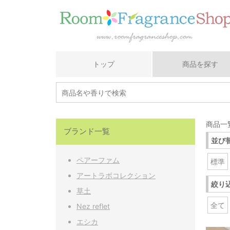
トップ
商品を探す
商品一覧
ブランド一覧
並び
ペアーファム
標準
アートラボコレクション
絞り
草土
全て
Nez reflet
エシカ