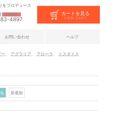
りをプロデュース
カートを見る
法規表示
283-4897
VIEW CART
お問い合わせ
ヘルプ
ダー
、
アグラリア
、
アローラ
、
トスダイス
ら
新着順