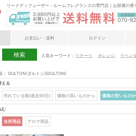
リードディフューザー・ルームフレグランスの専門店｜お部屋の香
会員登録
070-9
お支払い・送料
ログイン
検索
人気キーワード：
リナーリ
、
オレンジ
、
ラベン
： DULTON(ダルトン)(DULTON)
替える
売れている順(過去90日)
価格の高いものから
価格の安いものか
込む
台所用品
アロマ用品