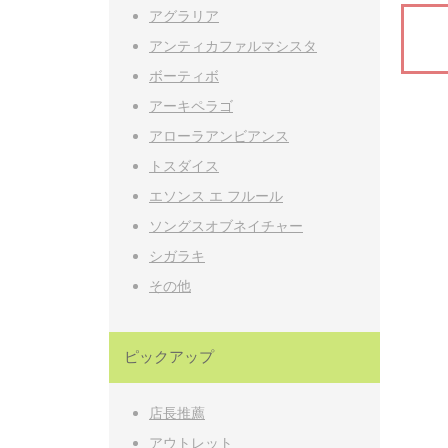
アグラリア
アンティカファルマシスタ
ボーティボ
アーキペラゴ
アローラアンビアンス
トスダイス
エソンス エ フルール
ソングスオブネイチャー
シガラキ
その他
ピックアップ
店長推薦
アウトレット