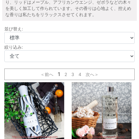
り、リッドはメープル、アフリカンウエンジ、ゼボラなどの木々
を美しく加工して作られています。その香りは心地よく、控えめ
な香りは私たちをリラックスさせてくれます。
並び替え:
絞り込み:
1
＜前へ
2
3
4
次へ＞