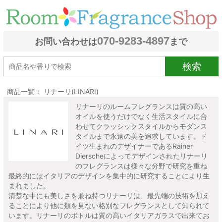
070-9283-4897
お問い合わせは
まで
検索
商品一覧： リナーリ(LINARI)
リナーリのルームフレグランスは質の高い
オイルを使うだけでなく生活スタイルに合
わせてクラッシックスタイルからモダンス
タイルまで永遠の美を追求しています。ド
イツ生まれのデザイナーであるRainer
Dierscheによってデザインされたリナーリ
のフレグランスは様々な分野で研究を重ね
最終的にはイタリアのデザインを集中的に研究することにより生
まれました。
清楚な中にも美しさを兼ね持つリナーリは、最先端の技術を加え
ることにより他に類を見ない格別なフレグランスとして知られて
います。リナーリのボトルは質の高いイタリアガラスで出来てお