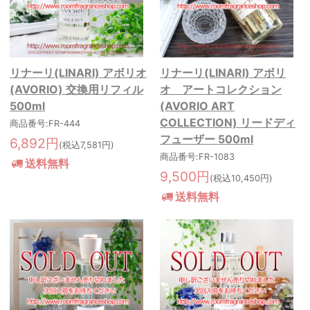
リナーリ(LINARI) アボリオ
リナーリ(LINARI) アボリ
(AVORIO) 交換用リフィル
オ アートコレクション
500ml
(AVORIO ART
COLLECTION) リードディ
商品番号:FR-444
フューザー 500ml
6,892円
(税込7,581円)
商品番号:FR-1083
送料無料
9,500円
(税込10,450円)
送料無料