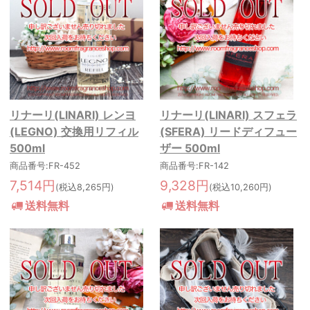
リナーリ(LINARI) レンヨ
リナーリ(LINARI) スフェラ
(LEGNO) 交換用リフィル
(SFERA) リードディフュー
500ml
ザー 500ml
商品番号:FR-452
商品番号:FR-142
7,514円
9,328円
(税込8,265円)
(税込10,260円)
送料無料
送料無料