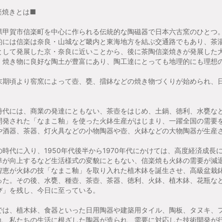
楽焼きとは■
県甲賀市信楽町を中心に作られる伝統的な陶磁器で日本六古窯のひとつ
的には信楽は奈良・山城など畿内と東海地方を結ぶ交通路でもあり、茶
として発展した京・奈良に近いことから、後に茶陶信楽焼きが発展した
、焼き物に良好な陶土が豊富にあり、陶工達にとっても地理的にも理想
末期頃より窖窯によって壺、甕、擂鉢などの焼き物づくりが始められ、
時代には、商業の発達にともない、茶壺をはじめ、土鍋、徳利、水甕な
開発された「なまこ釉」を使った火鉢生産がはじまり、一躍全国の需要
や酒器、茶器、灯火具などの小物陶器や壺、火鉢などの大物陶器が生産
の時代に入り、1950年代後半から1970年代にかけては、高度経済成
準が向上するなど生活様式の変貌にともない、信楽焼も火鉢の需要が減
智恵が火鉢の技「なまこ釉」を取り入れた植木鉢を誕生させ、高級盆栽
った。その後、水甕、種壺、茶壺、茶器、徳利、火鉢、植木鉢、花瓶な
び」を残し、今日に至っている。
では、植木鉢、食器といった日用陶器や建築用タイル、陶板、タヌキ、
れ、私たちの生活に根ざした陶器が造られ、需要に対応した技術開発が