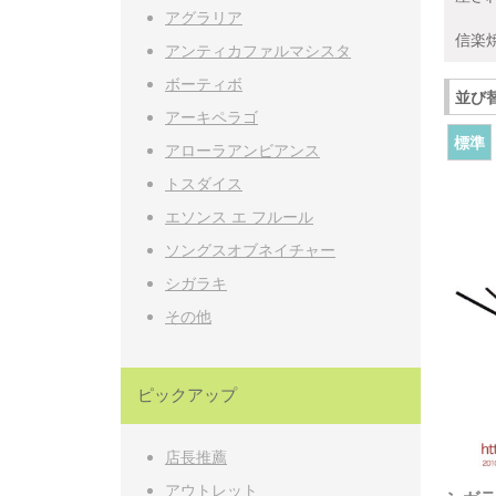
アグラリア
信楽
アンティカファルマシスタ
ボーティボ
並び
アーキペラゴ
標準
アローラアンビアンス
トスダイス
エソンス エ フルール
ソングスオブネイチャー
シガラキ
その他
ピックアップ
店長推薦
アウトレット