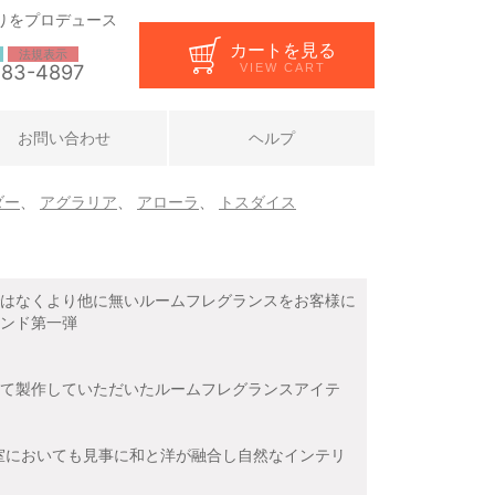
りをプロデュース
カートを見る
法規表示
283-4897
VIEW CART
お問い合わせ
ヘルプ
ダー
、
アグラリア
、
アローラ
、
トスダイス
はなくより他に無いルームフレグランスをお客様に
ンド第一弾
て製作していただいたルームフレグランスアイテ
室においても見事に和と洋が融合し自然なインテリ