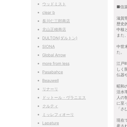
ウッドミスト
■信
clear b
滋賀
長川仁三郎商店
歴史
北山正積商店
中核
また
DULTON(ダルトン)
SIONA
中世
た。
Global Arrow
more from less
江戸
しく
Pasabahce
仏器
Beauwell
昭和
リナーリ
活水
ドットール・ヴラニエス
人の
に至
クルティ
「さ
ミッレフィオーリ
現在
Lapature
産さ