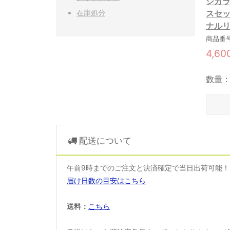
シガ
在庫処分
スセッ
ナルリ
商品番号:
4,6
数量
配送について
午前9時までのご注文と決済確定で当日出荷可能
届け日数の目安はこちら
送料：
こちら