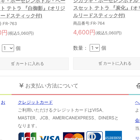
シガラキ・ポーセレンボトル
ラキ・ポーセレンボトル・ベー
スセット テトラ 『炭化』(オ
ト テトラ 『白御影』(オリジ
ルリードスティック付)
ードスティック付)
商品番号:FR-764
FR-763
4,600円
00円
(税込5,060円)
(税込5,060円)
数量：
個
：
個
カートに入れる
カートに入れる
お支払い方法について
！
お
クレジットカード
ヘ
ご利用いただけるクレジットカードはVISA、
よ
MASTER、JCB、AMERICANEXPRESS、DINERSと
会
なります。
当
リ