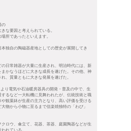
。
湯の
大きな要因と考えられている。
の場所であったといえます。
日本独自の陶磁器産地としての歴史が展開してき
どの日常雑器が大量に生産され、明治時代には、新
をまかなうほどに大きな成長を遂げた。その他、神
され、質量ともに大きな発展を遂げた。
長により電気や石油暖房器具の開発・普及の中で、生
退するなど一大転機に見舞われたが、伝統技術と職
鉢や観葉鉢が生産の主力となり、高い評価を受ける
ど大物から小物に至るまで信楽焼独特の「わび」
フクロウ、傘立て、花器、茶器、庭園陶器などが生
行われている。