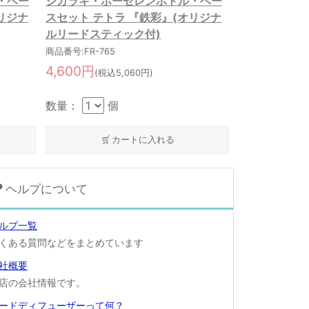
・ベー
シガラキ・ポーセレンボトル・ベー
リジナ
スセット テトラ 『鉄彩』(オリジナ
ルリードスティック付)
商品番号:FR-765
4,600円
(税込5,060円)
数量：
個
カートに入れる
ヘルプについて
ルプ一覧
くある質問などをまとめています
社概要
店の会社情報です。
ードディフューザーって何？