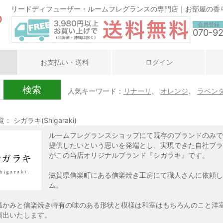
リードディフューザー・ルームフレグランスの専門店｜お部屋の香
会員登録
070-9
お支払い・送料
ログイン
検索
人気キーワード：
リナーリ
、
オレンジ
、
ラベン
： シガラキ(Shigaraki)
ルームフレグランスショップにて既存のブランドのみで
提供したいという思いを発端とし、実現できた自社ブラ
がこの当店オリジナルブランド『シガラキ』です。
滋賀県信楽町にある信楽焼き工房にて職人さんに依頼し
ム。
温かみと信楽焼き特有の味のある形状と模様は和室はもちろんのこと洋
演出いたします。