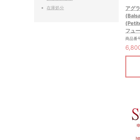
在庫処分
アグラ
(Bal
(Pet
フュー
商品番号:
6,8