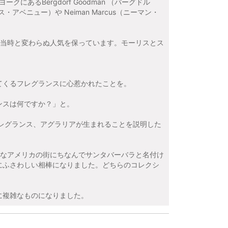
あるBergdorf Goodman （バーグドル
ス・アベニュー）や Neiman Marcus（ニーマン・
も当時と変わらぬ人気を保っています。モーリスとス
てくるフレグランスに心惹かれたことを。
ンスは何ですか？」と。
レグランス、アグラリアが生まれることを説明した
きなアメリカの街にちなんでサンタバーバラと名付け
にふさわしい相棒になりました。どちらのコレクシ
に複雑なものになりました。