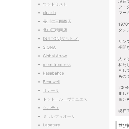
現在で
ウッドミスト
フ・グ
clear b
マー
長川仁三郎商店
19
北山正積商店
タン
DULTON(ダルトン)
サン
SIONA
半開
Global Arrow
人々
more from less
私た
そし
Pasabahce
もの
Beauwell
20
リナーリ
まし
ドットール・ヴラニエス
ョン
クルティ
現在
ミッレフィオーリ
Lapature
並び