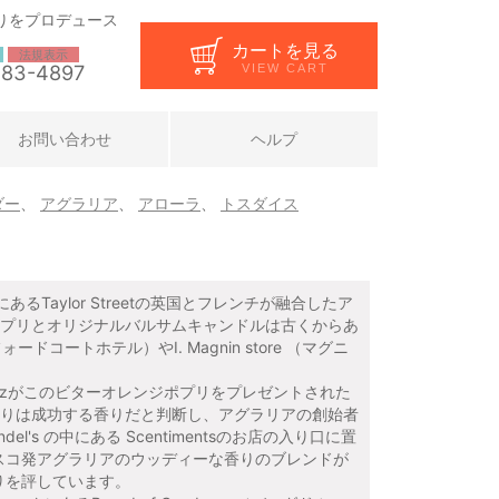
りをプロデュース
カートを見る
法規表示
283-4897
VIEW CART
お問い合わせ
ヘルプ
ダー
、
アグラリア
、
アローラ
、
トスダイス
あるTaylor Streetの英国とフレンチが融合したア
プリとオリジナルバルサムキャンドルは古くからあ
ンフォードコートホテル）やI. Magnin store （マグニ
ne Stutzがこのビターオレンジポプリをプレゼントされた
りは成功する香りだと判断し、アグラリアの創始者
y Bendel's の中にある Scentimentsのお店の入り口に置
スコ発アグラリアのウッディーな香りのブレンドが
りを評しています。