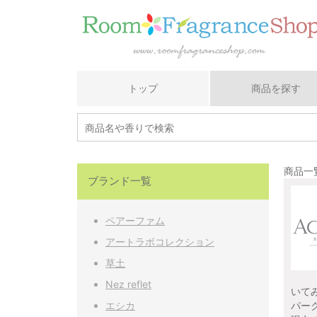
トップ
商品を探す
商品一覧
ブランド一覧
ペアーファム
アートラボコレクション
草土
Nez reflet
いて
エシカ
パー