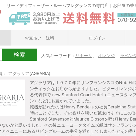
リードディフューザー・ルームフレグランスの専門店｜お部屋の香
会員登録
070-9
お支払い・送料
ログイン
検索
人気キーワード：
リナーリ
、
オレンジ
、
ラベン
： アグラリア(AGRARIA)
アグラリアは１９７０年にサンフランシスコのNob Hillに
ンティックなお店から始まりました。ビターオレンジポ
る代表作で new Stanford Court Hotel（ニュースタ
ン）などにも置かれていました。
転機が訪れたのはHenry Bendel's の社長Geraldi
時のことでした。その香りを嗅いだ彼女はすぐにこの香
Stanford StevensonとMaurice Gibsonを呼びHenr
みないかと誘いました。その後ニューヨークタイムズ紙はサンフランシ
クアベニューにあるリビングルームの半分を満たしてしまったとその香