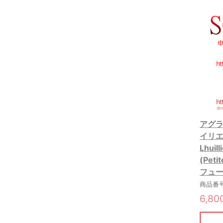
アグラ
イリエ
Lhuil
(Pet
フュー
商品番号:
6,8