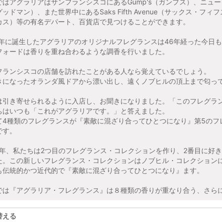
はアグラリアはサンフランシスコにあるGump's（ガンプス）、ニューヨークに
ッドマン）、また世界中にあるSaks Fifth Avenue（サックス・フィフ
カス）等の有名デパート、百貨店で見つけることができます。
70年に誕生したアグラリアのオリジナルフレグランスは46年経った今日
フォードは香りを重ね合わるような調香を行いました。
フランシスコの店舗を訪れたことがある人なら覚えているでしょう。
きになったオランダ風ドアから漂い出し、遠くノブヒルの頂上まで匂っ
は引き寄せられるように入店し、お聞きになりました。「このフレグラ
ちはいつも「これがアグラリアです。」と答えました。
て4種類のフレグランスが『素敵に混ざり合ってひとつになり』第5のフ
です。
04年、私たちは2つ目のフレグランス・コレクションを作り、2番目に好
た。この新しいフレグランス・コレクションはノブヒル・コレクション
も伝統的かつ近代的で『素敵に混ざり合ってひとつになり』ます。
では『アグラリア・フレグランス』は８種類の香りが重なり合う、さら
替える