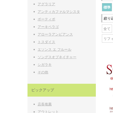
アグラリア
標準
アンティカファルマシスタ
絞り
ボーティボ
アーキペラゴ
全て
アローラアンビアンス
リフィル
トスダイス
エソンス エ フルール
ソングスオブネイチャー
シガラキ
その他
ピックアップ
店長推薦
アウトレット