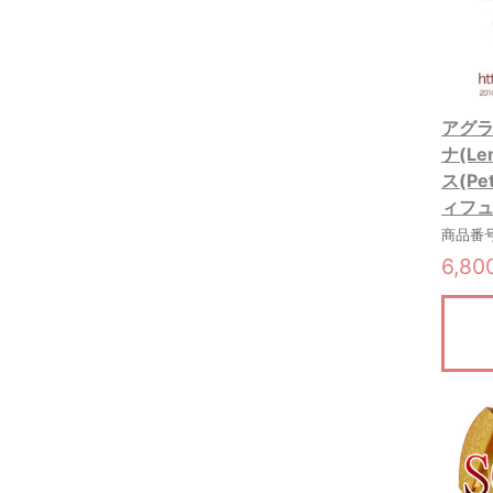
アグラ
ナ(Le
ス(Pe
ィフュ
商品番号:
6,8