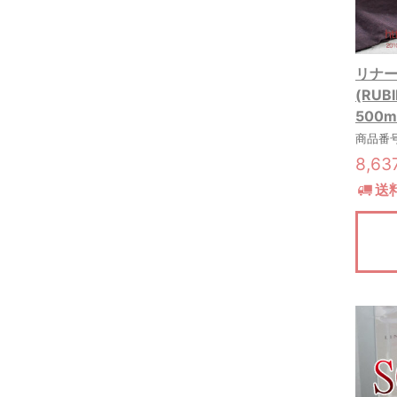
リナーリ
(RU
500m
商品番号:
8,6
送