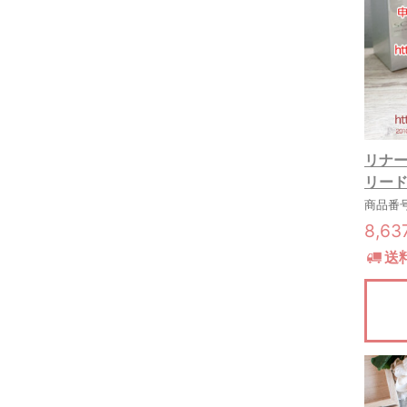
リナーリ
リード
商品番号:
8,6
送