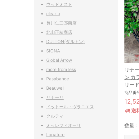
ウッドミスト
clear b
長川仁三郎商店
北山正積商店
DULTON(ダルトン)
SIONA
Global Arrow
more from less
リナー
ン カラー
Pasabahce
リード
Beauwell
商品番号:
リナーリ
12,5
ドットール・ヴラニエス
送
クルティ
数量
ミッレフィオーリ
Lapature