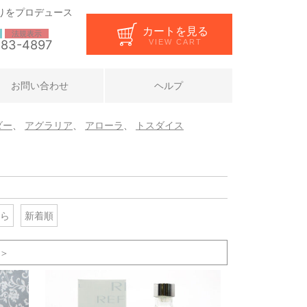
りをプロデュース
カートを見る
法規表示
283-4897
VIEW CART
お問い合わせ
ヘルプ
ダー
、
アグラリア
、
アローラ
、
トスダイス
ら
新着順
＞