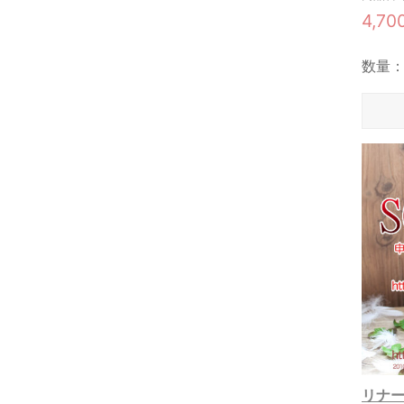
4,70
数量
リナーリ