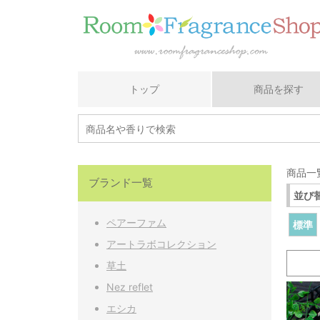
トップ
商品を探す
商品一
ブランド一覧
並び
ペアーファム
標準
アートラボコレクション
草土
Nez reflet
エシカ