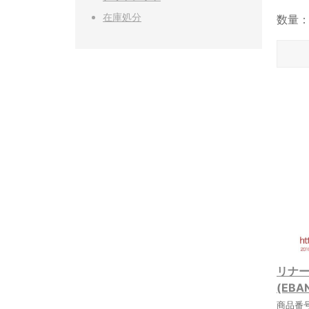
在庫処分
数量
リナーリ
(EBA
商品番号: