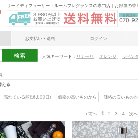
リードディフューザー・ルームフレグランスの専門店｜お部屋の香
会員登録
070-9
お支払い・送料
ログイン
検索
人気キーワード：
リナーリ
、
オレンジ
、
ラベン
覧：
替える
売れている順(過去90日)
価格の高いものから
価格の安いものか
1
＜前へ
2
3
4
次へ