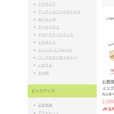
アグラリア
アンティカファルマシスタ
ボーティボ
アーキペラゴ
アローラアンビアンス
トスダイス
エソンス エ フルール
ソングスオブネイチャー
シガラキ
その他
お買得
ィック
ピックアップ
商品番号:
2,0
店長推薦
送
アウトレット