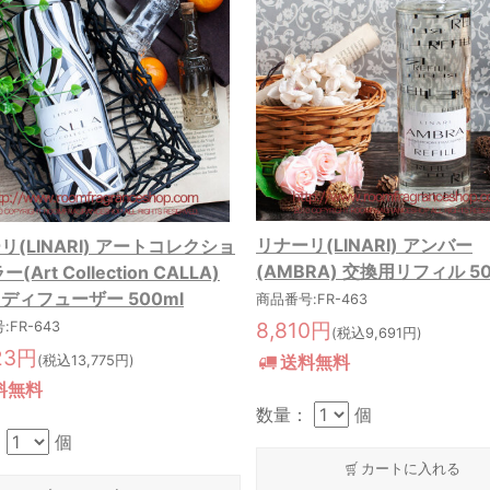
リナーリ(LINARI) アンバー
リ(LINARI) アートコレクショ
(AMBRA) 交換用リフィル 50
(Art Collection CALLA)
ディフューザー 500ml
商品番号:FR-463
8,810円
FR-643
(税込9,691円)
23円
送料無料
(税込13,775円)
料無料
数量：
個
：
個
カートに入れる