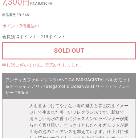
7,300円
(税込8,030円)
商品番号:FR-546
ポイント3倍進呈中
会員獲得ポイント：219ポイント
SOLD OUT
申し訳ございません。完売いたしました。
アンティカファルマシスタ(ANTICA FARMACISTA) ベルガモット
＆オーシャンアリア(Bergamot & Ocean Aria) リードディフュー
ザー 250ml
人を惹きつけてやまない海の魅力と雰囲気をイメー
ジして生まれた美しいフレグランスです。新鮮で
清々しい海水の香りにジャスミンやラベンダーが柔
らかく寄り添い、すっきりとしたベルガモットが輝
く海の泡のニュアンスを加えています。仕上げに優
しく暖かなホワイトムスクとみずみずしいオークモ