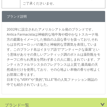
ご了承くださいませ。
ブランド説明
2002年に設立されたアメリカシアトル発のブランドです。
Antica Farmacistaは神秘的な地中海や穏やかなトスカーナ地
方の庭園をイメージした独自の上品な香りを扱っており,それ
らは古代ヨーロッパの魅力と神秘的な雰囲気を表現していま
す。このブランド名はイタリア語で”アンティークな薬屋”とい
う意味がありその美しいアンティック調のボトルは薬剤瓶をモ
チーフに作られ男女を問わず多くの人に親しまれています。ア
ンティカファルマシスタのフレグランスは上質で,最高級の天
然成分だけを使用しており、その心地よい本物の香りが程よく
お部屋に香ります。
日本でも“VERY”や“美的”,“ELLE”等の人気ファッション雑誌の
中でも紹介されていました。
ブランド一覧