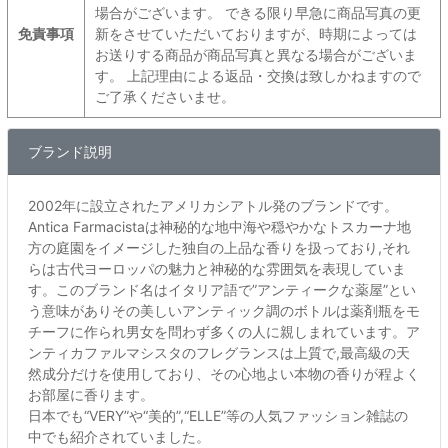
場合がございます。 できる限り早急に商品写真の更
免責事項
新をさせていただいておりますが、時期によっては
お送りする商品が商品写真と異なる場合がございま
す。 上記理由による返品・交換は致しかねますので
ご了承くださいませ。
ブランド説明
2002年に設立されたアメリカシアトル発のブランドです。
Antica Farmacistaは神秘的な地中海や穏やかなトスカーナ地
方の庭園をイメージした独自の上品な香りを扱っており,それ
らは古代ヨーロッパの魅力と神秘的な雰囲気を表現していま
す。このブランド名はイタリア語で”アンティークな薬屋”とい
う意味がありその美しいアンティック調のボトルは薬剤瓶をモ
チーフに作られ男女を問わず多くの人に親しまれています。ア
ンティカファルマシスタのフレグランスは上質で,最高級の天
然成分だけを使用しており、その心地よい本物の香りが程よく
お部屋に香ります。
日本でも“VERY”や“美的”,“ELLE”等の人気ファッション雑誌の
中でも紹介されていました。