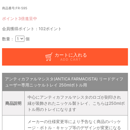
商品番号:FR-595
ポイント3倍進呈中
会員獲得ポイント：102ポイント
数量：
個
カートに入れる
ADD CART
アンティカファルマシスタ(ANTICA FARMACISTA) リードディフ
ューザー専用ニッケルトレイ 250mlボトル用
中心にアンティカファルマシスタのロゴが刻印され
商品説明
縁が装飾されたニッケル製トレイ、こちらは250mlボ
トル用のトレイになります
メーカーの仕様変更等により予告なく商品のパッケ
ージ・ボトル・キャップ等のデザインが変更になる