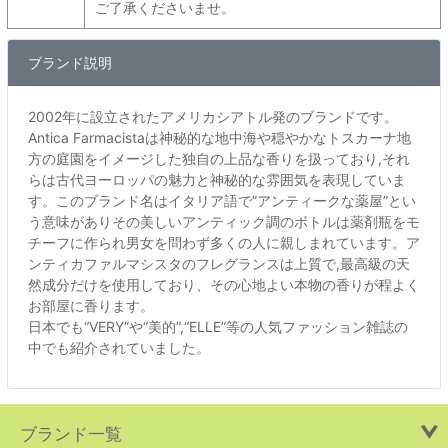
ご了承くださいませ。
ブランド説明
2002年に設立されたアメリカシアトル発のブランドです。
Antica Farmacistaは神秘的な地中海や穏やかなトスカーナ地
方の庭園をイメージした独自の上品な香りを扱っており,それ
らは古代ヨーロッパの魅力と神秘的な雰囲気を表現していま
す。このブランド名はイタリア語で”アンティークな薬屋”とい
う意味がありその美しいアンティック調のボトルは薬剤瓶をモ
チーフに作られ男女を問わず多くの人に親しまれています。ア
ンティカファルマシスタのフレグランスは上質で,最高級の天
然成分だけを使用しており、その心地よい本物の香りが程よく
お部屋に香ります。
日本でも“VERY”や“美的”,“ELLE”等の人気ファッション雑誌の
中でも紹介されていました。
ブランド一覧