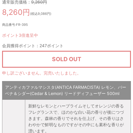
通常販売価格：
9,260円
8,260円
(税込9,086円)
商品番号:FR-395
ポイント3倍進呈中
会員獲得ポイント：247ポイント
SOLD OUT
申し訳ございません。完売いたしました。
アンティカファルマシスタ(ANTICA FARMACISTA) レモン、バー
ベナ＆シダー(Cedar & Lemon) リードディフューザー 500ml
新鮮なレモンとハーブライムそしてオレンジの香る
フレグランスで、ほのかな白い花の香りが後につづ
きます。森林の香りでそれを仕上げ、その香りはさ
わやかで鮮明なものですがその中にも素朴な香りが
漂います。