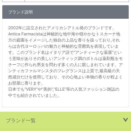
ブランド説明
2002年に設立されたアメリカシアトル発のブランドです。
Antica Farmacistaは神秘的な地中海や穏やかなトスカーナ地
方の庭園をイメージした独自の上品な香りを扱っており,それ
らは古代ヨーロッパの魅力と神秘的な雰囲気を表現していま
す。このブランド名はイタリア語で”アンティークな薬屋”とい
う意味がありその美しいアンティック調のボトルは薬剤瓶をモ
チーフに作られ男女を問わず多くの人に親しまれています。ア
ンティカファルマシスタのフレグランスは上質で,最高級の天
然成分だけを使用しており、その心地よい本物の香りが程よく
お部屋に香ります。
日本でも“VERY”や“美的”,“ELLE”等の人気ファッション雑誌の
中でも紹介されていました。
ブランド一覧