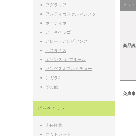
ドットー
アグラリア
アンティカファルマシスタ
ボーティボ
アーキペラゴ
アローラアンビアンス
商品説
トスダイス
エソンス エ フルール
ソングスオブネイチャー
シガラキ
その他
免責事
ピックアップ
店長推薦
アウトレット