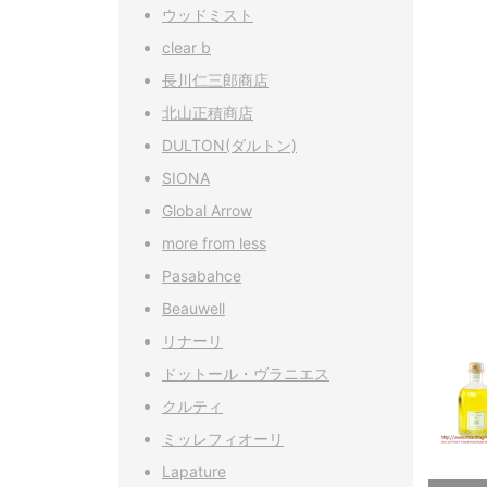
ウッドミスト
clear b
長川仁三郎商店
北山正積商店
DULTON(ダルトン)
SIONA
Global Arrow
more from less
Pasabahce
Beauwell
リナーリ
ドットール・ヴラニエス
クルティ
ミッレフィオーリ
Lapature