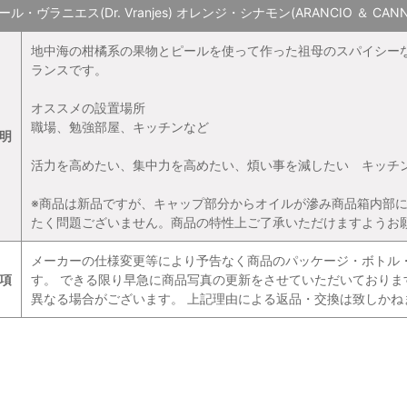
ル・ヴラニエス(Dr. Vranjes) オレンジ・シナモン(ARANCIO ＆ CAN
地中海の柑橘系の果物とピールを使って作った祖母のスパイシー
ランスです。
オススメの設置場所
職場、勉強部屋、キッチンなど
明
活力を高めたい、集中力を高めたい、煩い事を減したい キッチ
※商品は新品ですが、キャップ部分からオイルが滲み商品箱内部
たく問題ございません。商品の特性上ご了承いただけますようお
メーカーの仕様変更等により予告なく商品のパッケージ・ボトル
項
す。 できる限り早急に商品写真の更新をさせていただいており
異なる場合がございます。 上記理由による返品・交換は致しかね