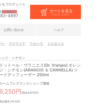
りをプロデュース
カートを見る
法規表示
283-4897
VIEW CART
お問い合わせ
ヘルプ
ダー
、
アグラリア
、
アローラ
、
トスダイス
オレンジ・シナモン
ドットール・ヴラニエス(Dr. Vranjes) オレン
ジ・シナモン(ARANCIO ＆ CANNELLA) リ
ードディフューザー 250ml
ルームフレグランスショップ価格
6,250円
(税込6,875円)
商品番号:FR-935