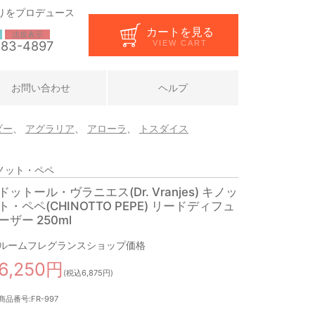
りをプロデュース
カートを見る
法規表示
283-4897
VIEW CART
お問い合わせ
ヘルプ
ダー
、
アグラリア
、
アローラ
、
トスダイス
キノット・ペペ
ドットール・ヴラニエス(Dr. Vranjes) キノッ
ト・ペペ(CHINOTTO PEPE) リードディフュ
ーザー 250ml
ルームフレグランスショップ価格
6,250円
(税込6,875円)
商品番号:FR-997