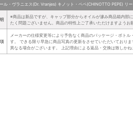
ル・ヴラニエス(Dr. Vranjes) キノット・ペペ(CHINOTTO PEPE) 
※商品は新品ですが、キャップ部分からオイルが滲み商品箱内部
明
たく問題ございません。商品の特性上ご了承いただけますようお
メーカーの仕様変更等により予告なく商品のパッケージ・ボトル
項
す。 できる限り早急に商品写真の更新をさせていただいており
異なる場合がございます。 上記理由による返品・交換は致しかね