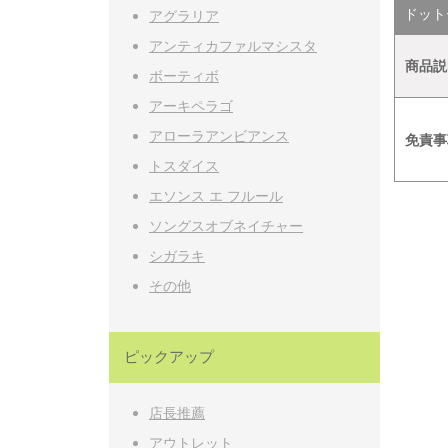
ドットー
アグラリア
アンティカファルマシスタ
商品説
ボーティボ
アーキペラゴ
アローラアンビアンス
免責事
トスダイス
エソンス エ フルール
ソングスオブネイチャー
シガラキ
その他
ピックアップ
店長推薦
アウトレット