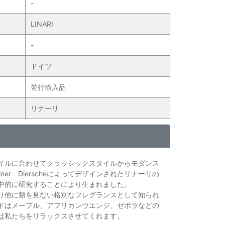
-
LINARI
-
ドイツ
並行輸入品
リナーリ
イルに合わせてクラッシックスタイルからモダンス
r Dierscheによってデザインされたリナーリの
中的に研究することにより生まれました。
り他に類を見ない格別なフレグランスとして知られ
ドはメープル、アフリカンウエンジ、ゼボラなどの
は私たちをリラックスさせてくれます。