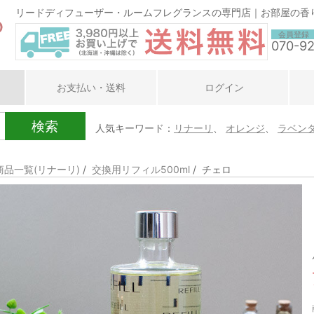
リードディフューザー・ルームフレグランスの専門店｜お部屋の香
会員登録
070-9
お支払い・送料
ログイン
検索
人気キーワード：
リナーリ
、
オレンジ
、
ラベン
商品一覧(リナーリ)
/
交換用リフィル500ml
/ チェロ