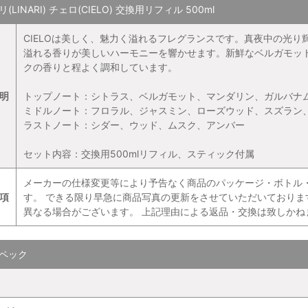
(LINARI) チェロ(CIELO) 交換用リフィル 500ml
CIELOは美しく、魅力く溢れるフレグランスです。真夜中の光
溢れる香りが美しいハーモニーを響かせます。新鮮なベルガモッ
クの香りと程よく調和しています。
明
トップノート：シトラス、ベルガモット、マンダリン、ガルバナ
ミドルノート：フロラル、ジャスミン、ローズウッド、スズラン
ラストノート：シダー、ウッド、ムスク、アンバー
セット内容：交換用500mlリフィル、スティック付属
メーカーの仕様変更等により予告なく商品のパッケージ・ボトル
項
す。 できる限り早急に商品写真の更新をさせていただいており
異なる場合がございます。 上記理由による返品・交換は致しかね
ペック