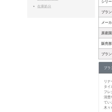
シリー
在庫処分
ブラン
メーカ
原産国
販売形
ブラン
ブラ
リナ
タイ
フレ
清楚
てい
木々