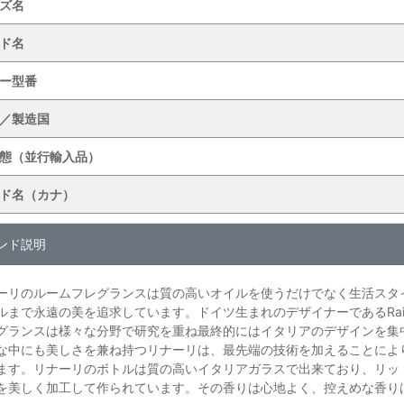
ズ名
ド名
ー型番
／製造国
態（並行輸入品）
ド名（カナ）
ンド説明
ーリのルームフレグランスは質の高いオイルを使うだけでなく生活スタ
ルまで永遠の美を追求しています。ドイツ生まれのデザイナーであるRaine
グランスは様々な分野で研究を重ね最終的にはイタリアのデザインを集
な中にも美しさを兼ね持つリナーリは、最先端の技術を加えることによ
ます。リナーリのボトルは質の高いイタリアガラスで出来ており、リッ
を美しく加工して作られています。その香りは心地よく、控えめな香り