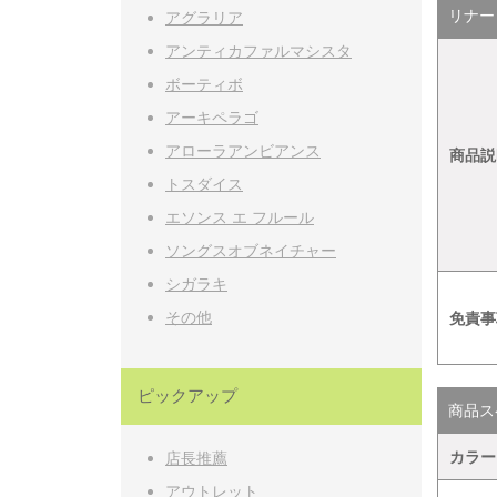
リナーリ
アグラリア
アンティカファルマシスタ
ボーティボ
アーキペラゴ
アローラアンビアンス
商品説
トスダイス
エソンス エ フルール
ソングスオブネイチャー
シガラキ
その他
免責事
ピックアップ
商品ス
カラー
店長推薦
アウトレット