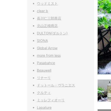
ウッドミスト
clear b
長川仁三郎商店
北山正積商店
DULTON(ダルトン)
SIONA
Global Arrow
more from less
Pasabahce
Beauwell
リナーリ
ドットール・ヴラニエス
クルティ
ミッレフィオーリ
Lapature