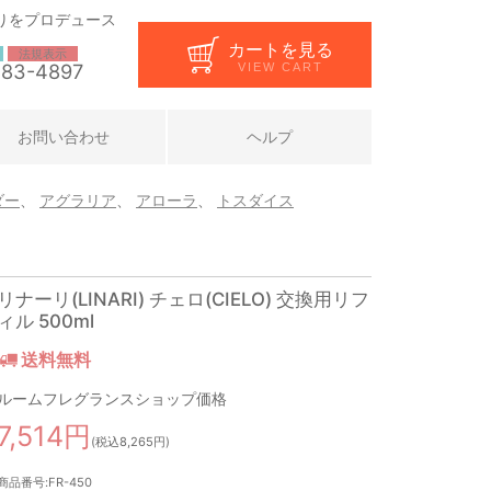
りをプロデュース
カートを見る
法規表示
283-4897
VIEW CART
お問い合わせ
ヘルプ
ダー
、
アグラリア
、
アローラ
、
トスダイス
リナーリ(LINARI) チェロ(CIELO) 交換用リフ
ィル 500ml
送料無料
ルームフレグランスショップ価格
7,514円
(税込8,265円)
商品番号:FR-450