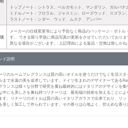
明
トップノート：シトラス、ベルガモット、マンダリン、ガルバナ
ミドルノート：フロラル、ジャスミン、ローズウッド、スズラン
ラストノート：シダー、ウッド、ムスク、アンバー
メーカーの仕様変更等により予告なく商品のパッケージ・ボトル
項
す。 できる限り早急に商品写真の更新をさせていただいており
異なる場合がございます。 上記理由による返品・交換は致しかね
ンド説明
ーリのルームフレグランスは質の高いオイルを使うだけでなく生活スタ
ルまで永遠の美を追求しています。ドイツ生まれのデザイナーであるRaine
グランスは様々な分野で研究を重ね最終的にはイタリアのデザインを集
な中にも美しさを兼ね持つリナーリは、最先端の技術を加えることによ
ます。リナーリのボトルは質の高いイタリアガラスで出来ており、リッ
を美しく加工して作られています。その香りは心地よく、控えめな香り