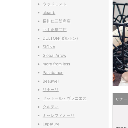
ウッドミスト
clear b
長川仁三郎商店
北山正積商店
DULTON(ダルトン)
SIONA
Global Arrow
more from less
Pasabahce
Beauwell
リナーリ
ドットール・ヴラニエス
リナーリ
クルティ
ミッレフィオーリ
Lapature