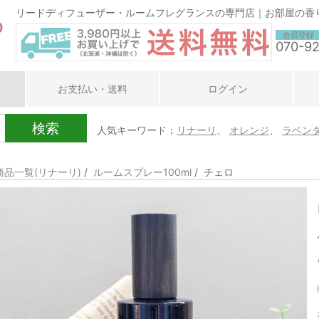
リードディフューザー・ルームフレグランスの専門店｜お部屋の香
会員登録
070-9
お支払い・送料
ログイン
検索
人気キーワード：
リナーリ
、
オレンジ
、
ラベン
商品一覧(リナーリ)
/
ルームスプレー100ml
/ チェロ