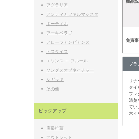
商品説
アグラリア
アンティカファルマシスタ
ボーティボ
アーキペラゴ
免責事
アローラアンビアンス
トスダイス
エソンス エ フルール
ブラ
ソングスオブネイチャー
シガラキ
リナ
タイ
その他
フレ
清楚
てい
ピックアップ
木々
店長推薦
アウトレット