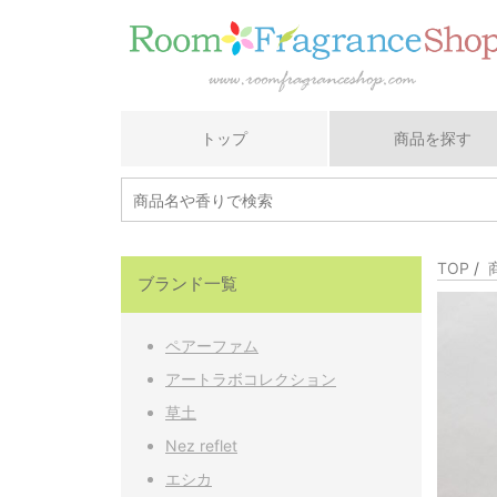
トップ
商品を探す
TOP
/
ブランド一覧
ペアーファム
アートラボコレクション
草土
Nez reflet
エシカ