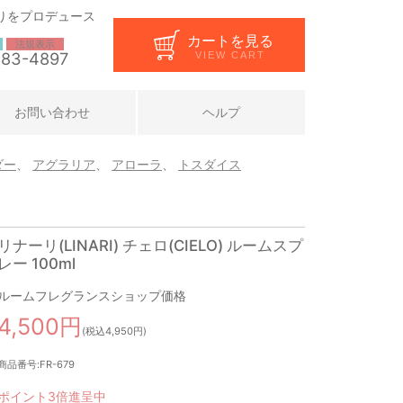
りをプロデュース
カートを見る
法規表示
283-4897
VIEW CART
お問い合わせ
ヘルプ
ダー
、
アグラリア
、
アローラ
、
トスダイス
リナーリ(LINARI) チェロ(CIELO) ルームスプ
レー 100ml
ルームフレグランスショップ価格
4,500円
(税込4,950円)
商品番号:FR-679
ポイント3倍進呈中