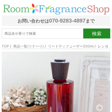
070-9283-4897
お問い合わせは
まで
検索
TOP
/
商品一覧(リナーリ)
/
リードディフューザー500ml
/ レンヨ