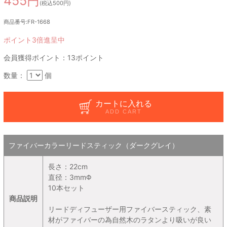
455円
(税込500円)
商品番号:FR-1668
ポイント3倍進呈中
会員獲得ポイント：13ポイント
数量：
個
カートに入れる
ADD CART
ファイバーカラーリードスティック（ダークグレイ）
長さ：22cm
直径：3mmΦ
10本セット
商品説明
リードディフューザー用ファイバースティック、素
材がファイバーの為自然木のラタンより吸いが良い