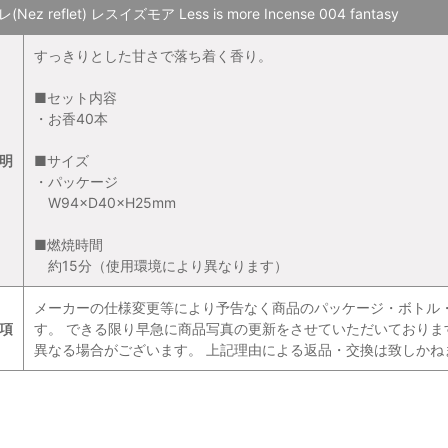
Nez reflet) レスイズモア Less is more Incense 004 fantasy
すっきりとした甘さで落ち着く香り。
■セット内容
・お香40本
明
■サイズ
・パッケージ
W94×D40×H25mm
■燃焼時間
約15分（使用環境により異なります）
メーカーの仕様変更等により予告なく商品のパッケージ・ボトル
項
す。 できる限り早急に商品写真の更新をさせていただいており
異なる場合がございます。 上記理由による返品・交換は致しかね