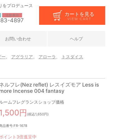
りをプロデュース
カートを見る
法規表示
283-4897
VIEW CART
お問い合わせ
ヘルプ
ダー
、
アグラリア
、
アローラ
、
トスダイス
ネルフレ(Nez reflet) レスイズモア Less is
more Incense 004 fantasy
ルームフレグランスショップ価格
1,500円
(税込1,650円)
商品番号:FR-1678
ポイント3倍進呈中