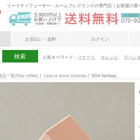
リードディフューザー・ルームフレグランスの専門店｜お部屋の香
会員登録
070-9
お支払い・送料
ログイン
検索
人気キーワード：
リナーリ
、
オレンジ
、
ラベン
商品一覧(Nez reflet)
/
Less is more Incense
/ 004 fantasy