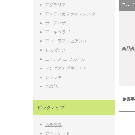
ネルフレ(
アグラリア
アンティカファルマシスタ
ボーティボ
アーキペラゴ
アローラアンビアンス
商品説
トスダイス
エソンス エ フルール
ソングスオブネイチャー
シガラキ
その他
免責事
ピックアップ
店長推薦
アウトレット