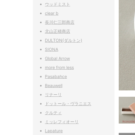
ウッドミスト
clear b
長川仁三郎商店
北山正積商店
DULTON(ダルトン)
SIONA
Global Arrow
more from less
Pasabahce
Beauwell
リナーリ
ドットール・ヴラニエス
クルティ
ミッレフィオーリ
Lapature