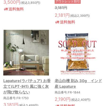
3,500円
アウトレット割引
(税込3,850円)
3,181円
送料無料
2,181円
(税込2,399円)
送料無料
Lapature(ラパチュア) お香
老山白檀 刻み 30g インド
立て(LPT-IH1) 風に強く灰
産 Lapature
が飛び散らない
商品番号:FR-1844
商品番号:FR-1750
2,190円
(税込2,409円)
3,181円
(税込3,499円)
送料無料