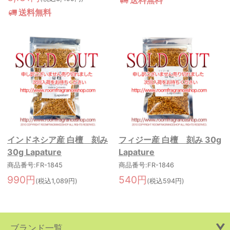
送料無料
インドネシア産 白檀 刻み
フィジー産 白檀 刻み 30g
30g Lapature
Lapature
商品番号:FR-1845
商品番号:FR-1846
990円
540円
(税込1,089円)
(税込594円)
ブランド一覧