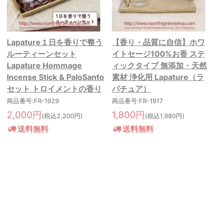
Lapature１日を香りで整う
【香り・品質に自信】ホワ
ルーティーンセット
イトセージ100%お香 ステ
Lapature Hommage
ィックタイプ 無添加・天然
Incense Stick & PaloSanto
素材 浄化用 Lapature（ラ
セット トロイメントの香り
パチュア）
商品番号:FR-1929
商品番号:FR-1917
2,000円
1,800円
(税込2,200円)
(税込1,980円)
送料無料
送料無料