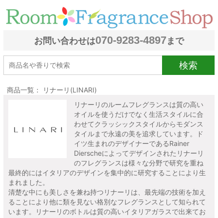
070-9283-4897
お問い合わせは
まで
検索
商品一覧： リナーリ(LINARI)
リナーリのルームフレグランスは質の高い
オイルを使うだけでなく生活スタイルに合
わせてクラッシックスタイルからモダンス
タイルまで永遠の美を追求しています。ド
イツ生まれのデザイナーであるRainer
Dierscheによってデザインされたリナーリ
のフレグランスは様々な分野で研究を重ね
最終的にはイタリアのデザインを集中的に研究することにより生
まれました。
清楚な中にも美しさを兼ね持つリナーリは、最先端の技術を加え
ることにより他に類を見ない格別なフレグランスとして知られて
います。リナーリのボトルは質の高いイタリアガラスで出来てお