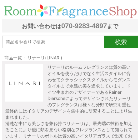
070-9283-4897
お問い合わせは
まで
検索
商品一覧： リナーリ(LINARI)
リナーリのルームフレグランスは質の高い
オイルを使うだけでなく生活スタイルに合
わせてクラッシックスタイルからモダンス
タイルまで永遠の美を追求しています。ド
イツ生まれのデザイナーであるRainer
Dierscheによってデザインされたリナーリ
のフレグランスは様々な分野で研究を重ね
最終的にはイタリアのデザインを集中的に研究することにより生
まれました。
清楚な中にも美しさを兼ね持つリナーリは、最先端の技術を加え
ることにより他に類を見ない格別なフレグランスとして知られて
います。リナーリのボトルは質の高いイタリアガラスで出来てお