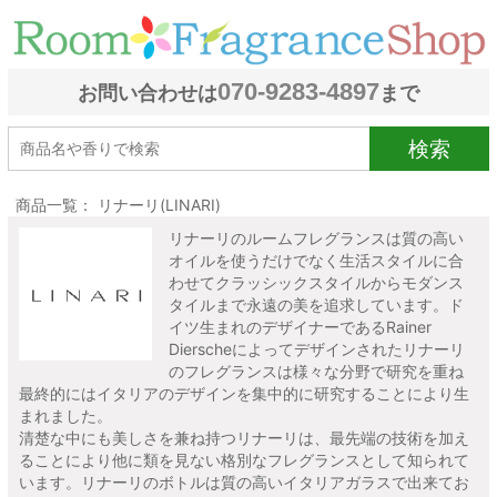
070-9283-4897
お問い合わせは
まで
検索
商品一覧： リナーリ(LINARI)
リナーリのルームフレグランスは質の高い
オイルを使うだけでなく生活スタイルに合
わせてクラッシックスタイルからモダンス
タイルまで永遠の美を追求しています。ド
イツ生まれのデザイナーであるRainer
Dierscheによってデザインされたリナーリ
のフレグランスは様々な分野で研究を重ね
最終的にはイタリアのデザインを集中的に研究することにより生
まれました。
清楚な中にも美しさを兼ね持つリナーリは、最先端の技術を加え
ることにより他に類を見ない格別なフレグランスとして知られて
います。リナーリのボトルは質の高いイタリアガラスで出来てお