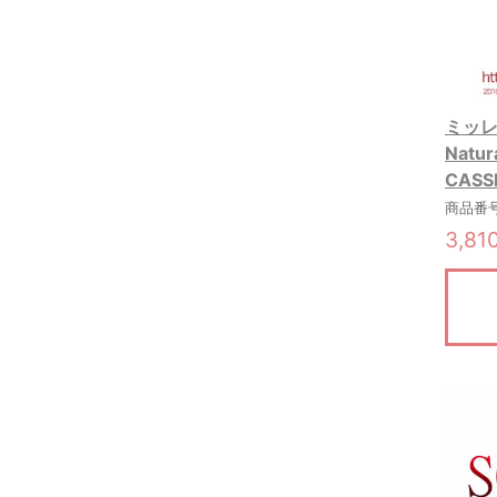
ミッレフ
Natu
CASS
商品番号:
3,81