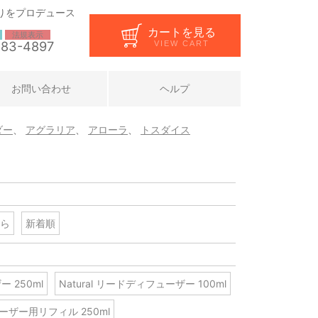
りをプロデュース
カートを見る
法規表示
283-4897
VIEW CART
お問い合わせ
ヘルプ
ダー
、
アグラリア
、
アローラ
、
トスダイス
ら
新着順
ー 250ml
Natural リードディフューザー 100ml
ューザー用リフィル 250ml