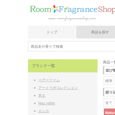
トップ
商品を探す
商品一覧
ブランド一覧
並び
ペアーファム
標準
アートラボコレクション
絞り
草土
全て
Nez reflet
エシカ
Nat