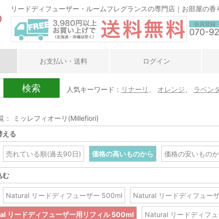
リードディフューザー・ルームフレグランスの専門店｜お部屋の香
会員登録
070-9
お支払い・送料
ログイン
検索
人気キーワード：
リナーリ
、
オレンジ
、
ラベン
： ミッレフィオーリ(Millefiori)
替える
売れている順(過去90日)
価格の高いものから
価格の安いものか
込む
Natural リードディフューザー 500ml
Natural リードディフューザ
ural リードディフューザー用リフィル 500ml
Natural リードディフ