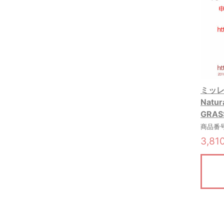
ミッレフ
Natu
GRA
商品番号:
3,81