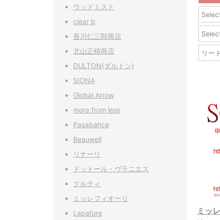
ウッドミスト
Sel
clear b
Sel
長川仁三郎商店
北山正積商店
リー
DULTON(ダルトン)
SIONA
Global Arrow
more from less
Pasabahce
Beauwell
リナーリ
ドットール・ヴラニエス
クルティ
ミッレフィオーリ
ミッレフ
Lapature