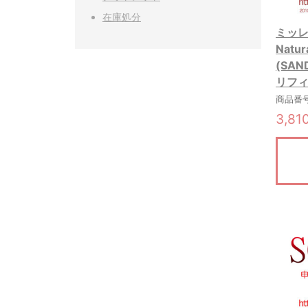
在庫処分
ミッレフ
Nat
(SAN
リフィ
商品番号:
3,81