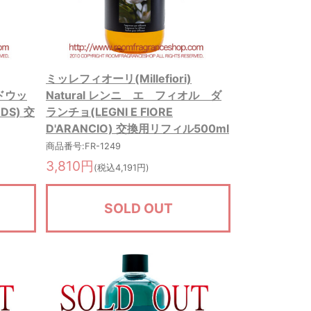
ミッレフィオーリ(Millefiori)
ンドウッ
Natural レンニ エ フィオル ダ
DS) 交
ランチョ(LEGNI E FIORE
D'ARANCIO) 交換用リフィル500ml
商品番号:FR-1249
3,810円
(税込4,191円)
SOLD OUT