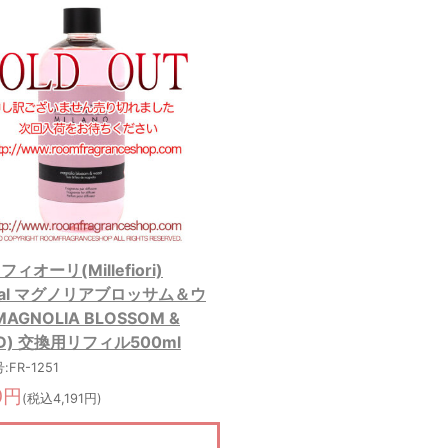
ィオーリ(Millefiori)
ural マグノリアブロッサム＆ウ
AGNOLIA BLOSSOM &
D) 交換用リフィル500ml
FR-1251
0円
(税込4,191円)