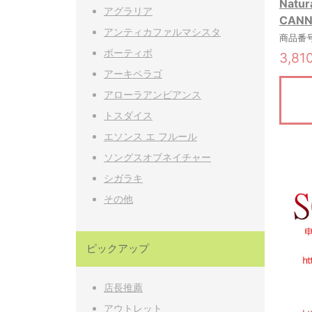
Natu
アグラリア
CAN
アンティカファルマシスタ
商品番号:
ボーティボ
3,81
アーキペラゴ
アローラアンビアンス
トスダイス
エソンス エ フルール
ソングスオブネイチャー
シガラキ
その他
ピックアップ
店長推薦
アウトレット