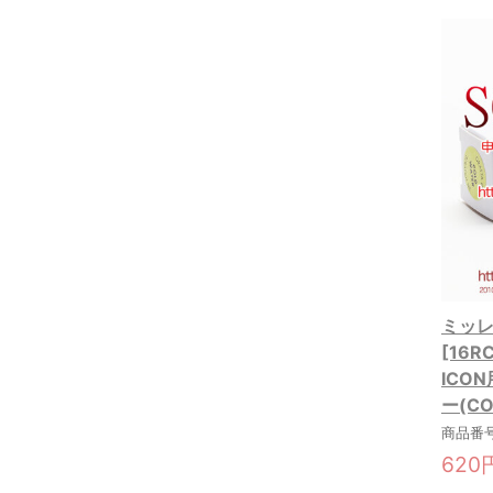
ミッレフ
[16
ICO
ー(CO
商品番号:
620