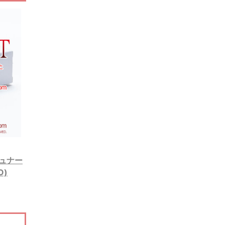
シュナー
O)