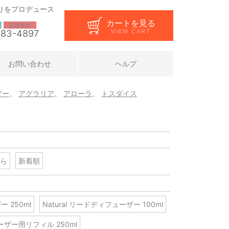
りをプロデュース
カートを見る
法規表示
283-4897
VIEW CART
お問い合わせ
ヘルプ
ダー
、
アグラリア
、
アローラ
、
トスダイス
ら
新着順
ー 250ml
Natural リードディフューザー 100ml
ューザー用リフィル 250ml