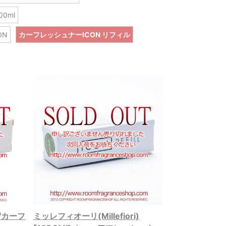
00ml
ON
カーフレッシュナーICON リフィル
)/カーフ
ミッレフィオーリ(Millefiori)