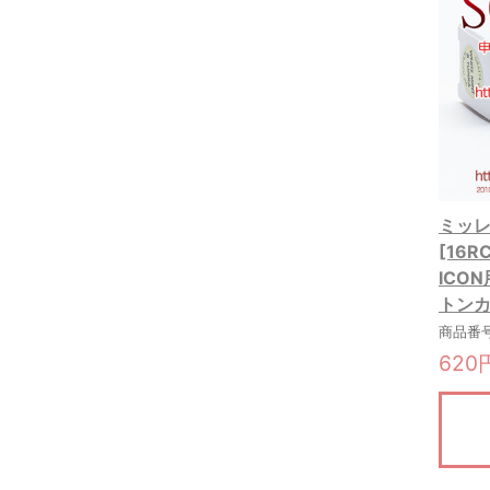
ミッレフ
[16
ICO
トンカ(
商品番号:
620