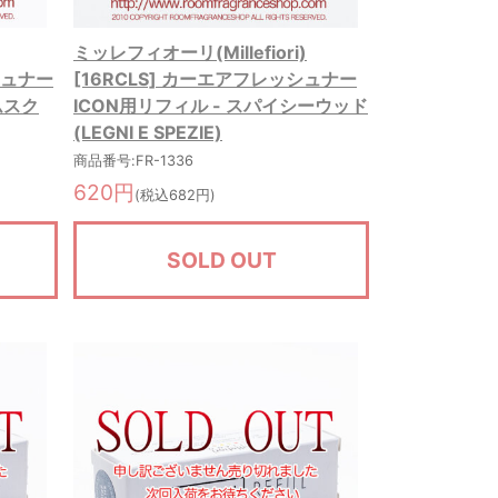
ミッレフィオーリ(Millefiori)
シュナー
[16RCLS] カーエアフレッシュナー
ムスク
ICON用リフィル - スパイシーウッド
(LEGNI E SPEZIE)
商品番号:FR-1336
620円
(税込682円)
SOLD OUT