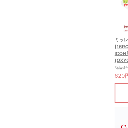
ミッレフ
[16
ICO
(OXY
商品番号:
620