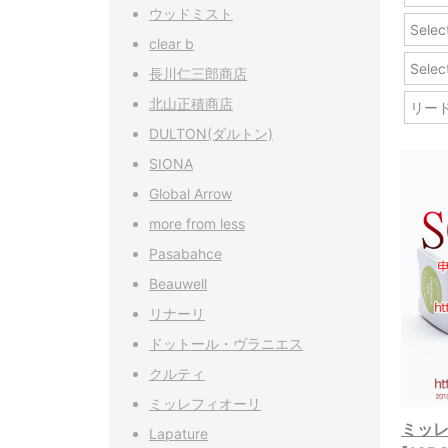
ウッドミスト
Sel
clear b
Sel
長川仁三郎商店
北山正積商店
リー
DULTON(ダルトン)
SIONA
Global Arrow
more from less
Pasabahce
Beauwell
リナーリ
ドットール・ヴラニエス
クルティ
ミッレフィオーリ
ミッレフ
Lapature