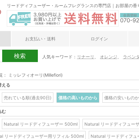
リードディフューザー・ルームフレグランスの専門店｜お部屋の香
会員登録
070-9
お支払い・送料
ログイン
検索
人気キーワード：
リナーリ
、
オレンジ
、
ラベン
： ミッレフィオーリ(Millefiori)
替える
売れている順(過去90日)
価格の高いものから
価格の安いものか
込む
Natural リードディフューザー 500ml
Natural リードディフューザ
ural リードディフューザー用リフィル 500ml
Natural リードディフ