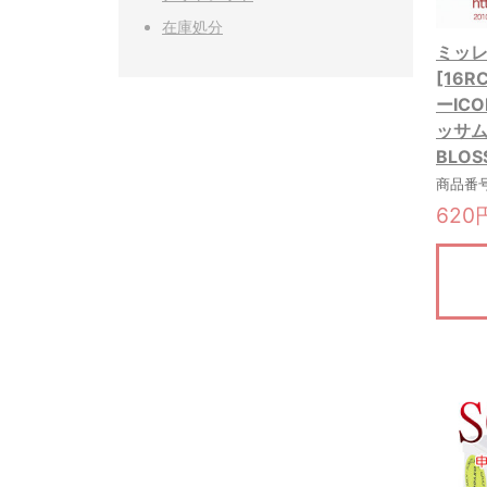
在庫処分
ミッレフ
[16
ーIC
ッサム
BLOS
商品番号:
620