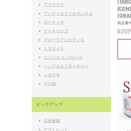
[16
アグラリア
ICO
アンティカファルマシスタ
(ORA
ボーティボ
商品番号:
620
アーキペラゴ
アローラアンビアンス
トスダイス
エソンス エ フルール
ソングスオブネイチャー
シガラキ
その他
ピックアップ
店長推薦
アウトレット