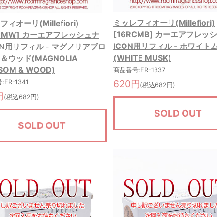
ミッレフィオーリ(Millefiori)
ィオーリ(Millefiori)
[16RCMB] カーエアフレッ
RCMW] カーエアフレッシュナ
ICON用リフィル - ホワイト
ON用リフィル - マグノリアブロ
(WHITE MUSK)
＆ウッド(MAGNOLIA
SOM & WOOD)
商品番号:FR-1337
620円
FR-1341
(税込682円)
円
(税込682円)
SOLD OUT
SOLD OUT